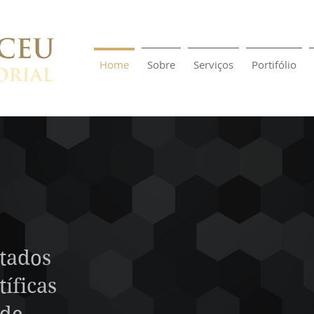
Home
Sobre
Serviços
Portifólio
tados
íficas