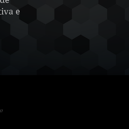
 de
tiva e
07