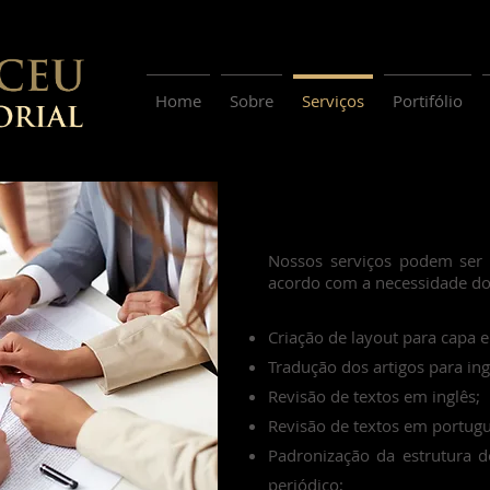
Home
Sobre
Serviços
Portifólio
Nossos serviços podem ser
acordo com a necessidade do
Criação de layout para capa e
Tradução dos artigos para ing
Revisão de textos em inglês;
Revisão de textos em portugu
Padronização da estrutura 
periódico;