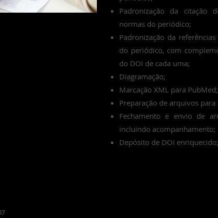
Padronização da citação 
normas do periódico;
Padronização da referências
do periódico, com complem
do DOI de cada uma;
Diagramação;
Marcação XML para PubMed; 
Preparação de arquivos para 
Fechamento e envio de arq
incluindo acompanhamento;
Depósito de DOI enriquecido
Divulgação em mídias sociais
07