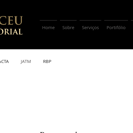
Home
Sobre
Serviços
Portifólio
ACTA
JATM
RBP