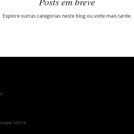
Posts em breve
Explore outras categorias neste blog ou volte mais tarde.
07
icipal: 325118