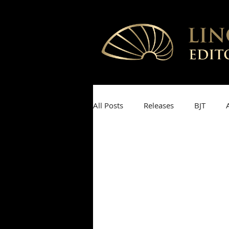
All Posts
Releases
BJT