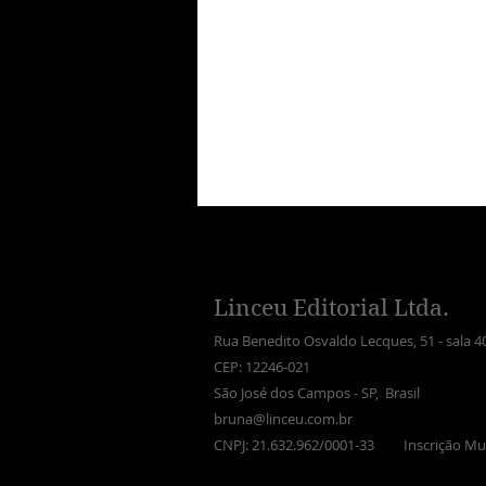
Linceu Editorial Ltda.
Rua Benedito Osvaldo Lecques, 51 - sala 4
CEP: 12246-021
São José dos Campos - SP, Brasil
bruna@linceu.com.br
CNPJ: 21.632.962/0001-33 Inscrição Mun